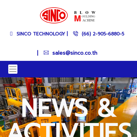
SINCO TECHNOLOGY
|
(66) 2-905-6880-5
|
sales@sinco.co.th
NEWS &
ACTIVITIES