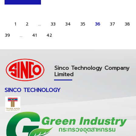
1
2
...
33
34
35
36
37
38
39
...
41
42
Sinco Technology Company
Limited
SINCO TECHNOLOGY