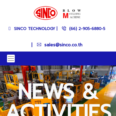
SINCO TECHNOLOGY
|
(66) 2-905-6880-5
|
sales@sinco.co.th
NEWS &
ACTIVITIES