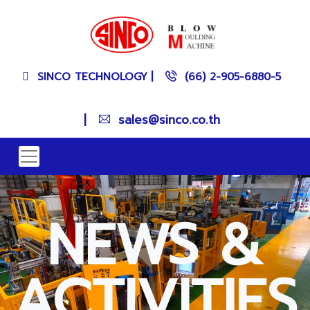
SINCO TECHNOLOGY
|
(66) 2-905-6880-5
|
sales@sinco.co.th
NEWS &
ACTIVITIES