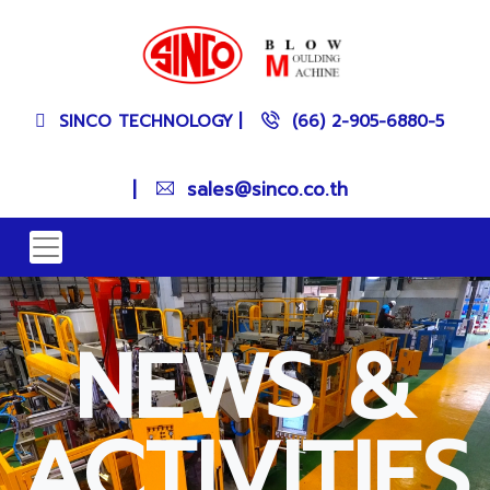
SINCO TECHNOLOGY
|
(66) 2-905-6880-5
|
sales@sinco.co.th
NEWS &
ACTIVITIES